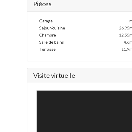
Pièces
Garage
m
Séjour/cuisine
26.95m
Chambre
12.55m
Salle de bains
4.6m
Terrasse
11.9m
Visite virtuelle