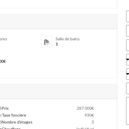
bres
Salle de bains
1
00€
8
Prix
287 000€
r
Taxe foncière
930€
3
Nombre d'étages
3
t
Chauffage
Individuel