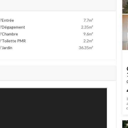
²
Entrée
7.7m²
²
Dégagement
2.35m²
²
Chambre
9.6m²
²
Toilette PMR
2.2m²
²
Jardin
36.35m²