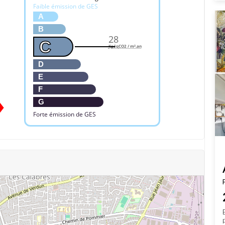
Faible émission de GES
A
B
28
C
KgéqCO2 / m².an
D
E
F
G
Forte émission de GES