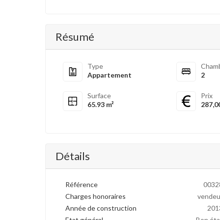
Résumé
Type
Cham
Appartement
2
Surface
Prix
65.93 m²
287,0
Détails
Référence
0032
Charges honoraires
vendeu
Année de construction
201
Etat général
Bon éta