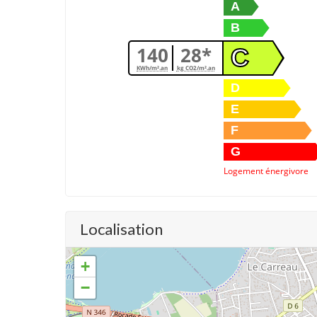
A
B
140
28*
C
KWh/m².an
kg CO2/m².an
D
E
F
G
Logement énergivore
Localisation
+
−