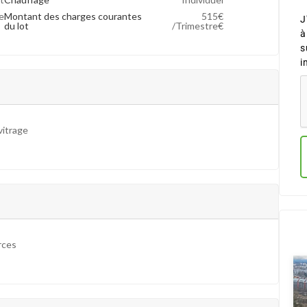
e
Montant des charges courantes
515€
J
du lot
/Trimestre€
à
s
i
vitrage
ces