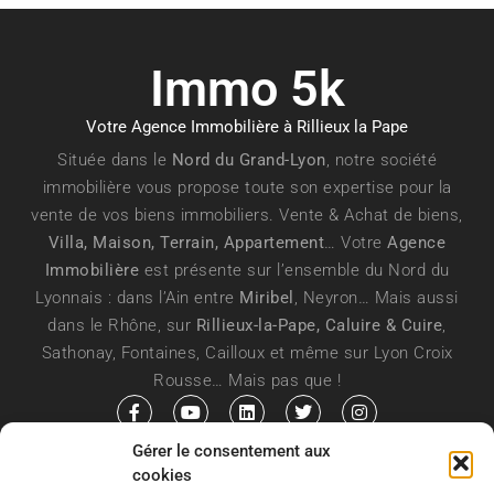
Immo 5k
Votre Agence Immobilière à Rillieux la Pape
Située dans le
Nord du Grand-Lyon
, notre société
immobilière vous propose toute son expertise pour la
vente de vos biens immobiliers. Vente & Achat de biens,
Villa, Maison, Terrain, Appartement
… Votre
Agence
Immobilière
est présente sur l’ensemble du Nord du
Lyonnais : dans l’Ain entre
Miribel
, Neyron… Mais aussi
dans le Rhône, sur
Rillieux-la-Pape, Caluire & Cuire
,
Sathonay, Fontaines, Cailloux et même sur Lyon Croix
Rousse… Mais pas que !
Gérer le consentement aux
Propulsé par l’aide de la région
cookies